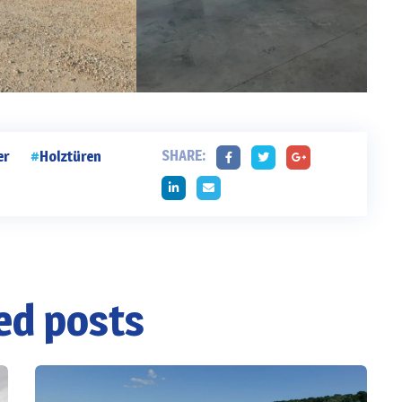
SHARE:
er
Holztüren
ed posts