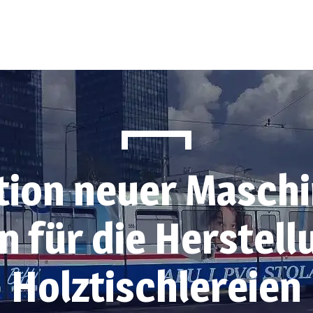
ation neuer Masch
n für die Herstell
Holztischlereien