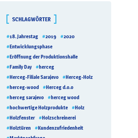
SCHLAGWÖRTER
18. Jahrestag
2019
2020
Entwicklungsphase
Eröffnung der Produktionshalle
Family Day
herceg
Herceg-Filiale Sarajevo
Herceg-Holz
herceg-wood
Herceg d.o.o
herceg sarajevo
herceg wood
hochwertige Holzprodukte
Holz
Holzfenster
Holzschreinerei
Holztüren
Kundenzufriedenheit