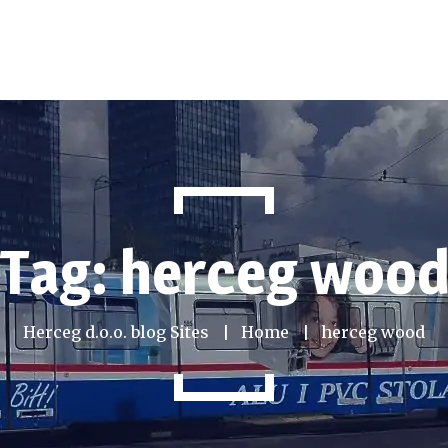
Tag: herceg woo
Herceg d.o.o. blog Sites
Home
herceg wood