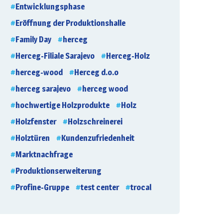
Entwicklungsphase
Eröffnung der Produktionshalle
Family Day
herceg
Herceg-Filiale Sarajevo
Herceg-Holz
herceg-wood
Herceg d.o.o
herceg sarajevo
herceg wood
hochwertige Holzprodukte
Holz
Holzfenster
Holzschreinerei
Holztüren
Kundenzufriedenheit
Marktnachfrage
Produktionserweiterung
Profine-Gruppe
test center
trocal