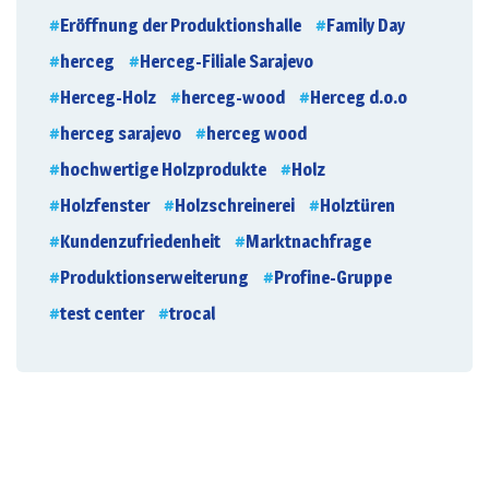
Eröffnung der Produktionshalle
Family Day
herceg
Herceg-Filiale Sarajevo
Herceg-Holz
herceg-wood
Herceg d.o.o
herceg sarajevo
herceg wood
hochwertige Holzprodukte
Holz
Holzfenster
Holzschreinerei
Holztüren
Kundenzufriedenheit
Marktnachfrage
Produktionserweiterung
Profine-Gruppe
test center
trocal