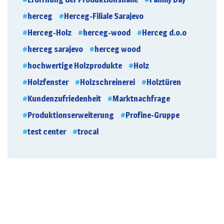
herceg
Herceg-Filiale Sarajevo
Herceg-Holz
herceg-wood
Herceg d.o.o
herceg sarajevo
herceg wood
hochwertige Holzprodukte
Holz
Holzfenster
Holzschreinerei
Holztüren
Kundenzufriedenheit
Marktnachfrage
Produktionserweiterung
Profine-Gruppe
test center
trocal