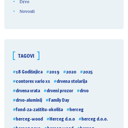
Drvo
Novosti
TAGOVI
18 Godišnjica
2019
2020
2025
contorex vario xs
drvena stolarija
drvena vrata
drveni prozor
drvo
drvo-aluminij
Family Day
fond-za-zaštitu-okoliša
herceg
herceg-wood
Herceg d.o.o
herceg d.o.o.