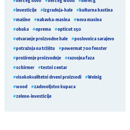
herceg novo
herceg wood
herecg
investicije
izgradnja-hale
kulturna bastina
mašine
nabavka-masina
nova masina
obuka
oprema
opticut s50
otvaranje proizvodne hale
poslovnica sarajevo
potražnja na tržištu
powermat 700 fenster
proširenje proizvodnje
razvojna faza
schirmer
testni centar
visokokvalitetni drveni proizvodi
Weinig
wood
zadovoljstvo kupaca
zelene-investicije