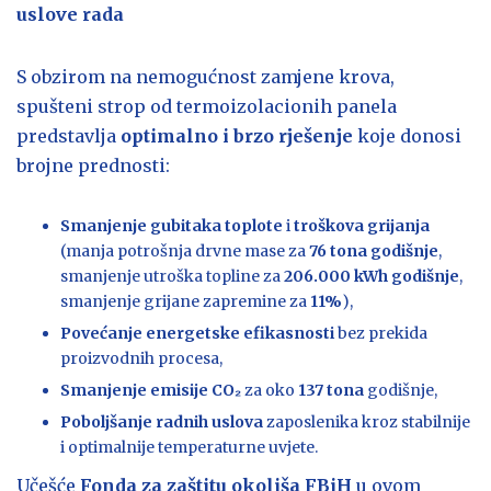
uslove rada
S obzirom na nemogućnost zamjene krova,
spušteni strop od termoizolacionih panela
predstavlja
optimalno i brzo rješenje
koje donosi
brojne prednosti:
Smanjenje gubitaka toplote
i
troškova grijanja
(manja potrošnja drvne mase za
76 tona godišnje
,
smanjenje utroška topline za
206.000 kWh godišnje
,
smanjenje grijane zapremine za
11%
),
Povećanje energetske efikasnosti
bez prekida
proizvodnih procesa,
Smanjenje emisije CO₂
za oko
137 tona
godišnje,
Poboljšanje radnih uslova
zaposlenika kroz stabilnije
i optimalnije temperaturne uvjete.
Učešće
Fonda za zaštitu okoliša FBiH
u ovom