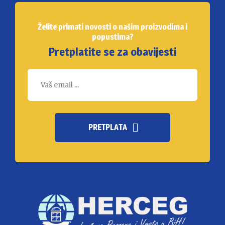
Želite primati novosti o našim proizvodima i
popustima?
Pretplatite se za obavijesti
PRETPLATA