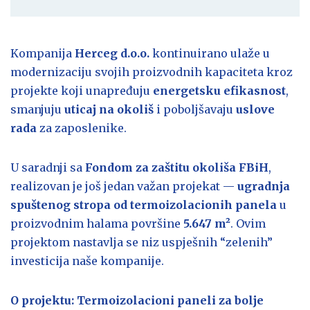
Kompanija
Herceg d.o.o.
kontinuirano ulaže u
modernizaciju svojih proizvodnih kapaciteta kroz
projekte koji unapređuju
energetsku efikasnost
,
smanjuju
uticaj na okoliš
i poboljšavaju
uslove
rada
za zaposlenike.
U saradnji sa
Fondom za zaštitu okoliša FBiH
,
realizovan je još jedan važan projekat —
ugradnja
spuštenog stropa od termoizolacionih panela
u
proizvodnim halama površine
5.647 m²
. Ovim
projektom nastavlja se niz uspješnih “zelenih”
investicija naše kompanije.
O projektu: Termoizolacioni paneli za bolje