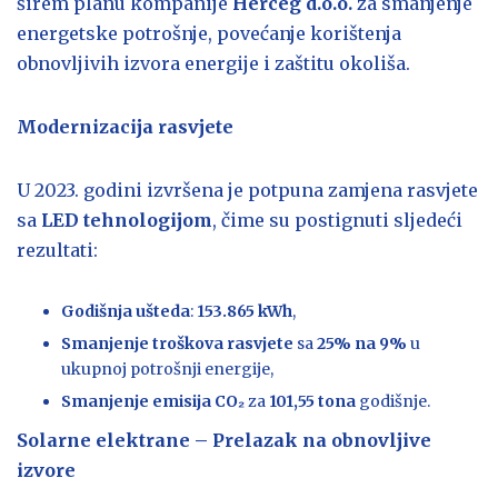
širem planu kompanije
Herceg d.o.o.
za smanjenje
energetske potrošnje, povećanje korištenja
obnovljivih izvora energije i zaštitu okoliša.
Modernizacija rasvjete
U 2023. godini izvršena je potpuna zamjena rasvjete
sa
LED tehnologijom
, čime su postignuti sljedeći
rezultati:
Godišnja ušteda
:
153.865 kWh
,
Smanjenje troškova rasvjete
sa
25% na 9%
u
ukupnoj potrošnji energije,
Smanjenje emisija CO₂
za
101,55 tona
godišnje.
Solarne elektrane – Prelazak na obnovljive
izvore