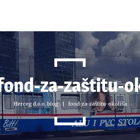
fond-za-zaštitu-o
Herceg d.o.o. blog
fond-za-zaštitu-okoliša