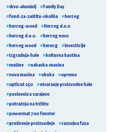
drvo-aluminij
Family Day
fond-za-zaštitu-okoliša
herceg
herceg-wood
Herceg d.o.o
herceg d.o.o.
herceg novo
herceg wood
herecg
investicije
izgradnja-hale
kulturna bastina
mašine
nabavka-masina
nova masina
obuka
oprema
opticut s50
otvaranje proizvodne hale
poslovnica sarajevo
potražnja na tržištu
powermat 700 fenster
proširenje proizvodnje
razvojna faza