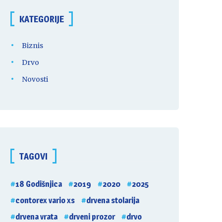
KATEGORIJE
Biznis
Drvo
Novosti
TAGOVI
18 Godišnjica
2019
2020
2025
contorex vario xs
drvena stolarija
drvena vrata
drveni prozor
drvo