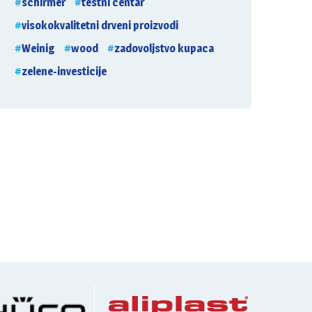
schirmer
testni centar
visokokvalitetni drveni proizvodi
Weinig
wood
zadovoljstvo kupaca
zelene-investicije