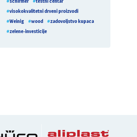
schirmer
testni centar
visokokvalitetni drveni proizvodi
Weinig
wood
zadovoljstvo kupaca
zelene-investicije