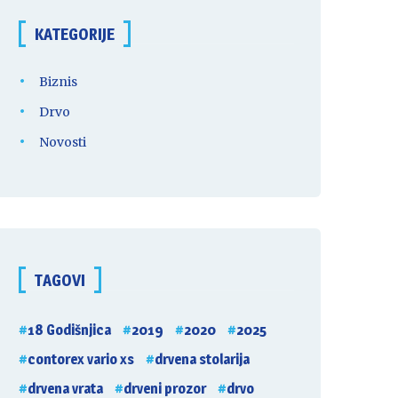
KATEGORIJE
Biznis
Drvo
Novosti
TAGOVI
18 Godišnjica
2019
2020
2025
contorex vario xs
drvena stolarija
drvena vrata
drveni prozor
drvo