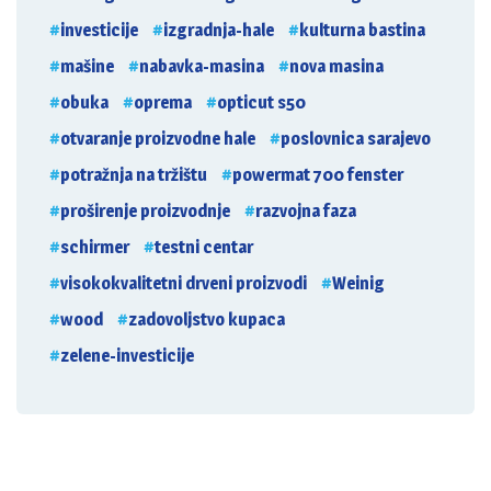
investicije
izgradnja-hale
kulturna bastina
mašine
nabavka-masina
nova masina
obuka
oprema
opticut s50
otvaranje proizvodne hale
poslovnica sarajevo
potražnja na tržištu
powermat 700 fenster
proširenje proizvodnje
razvojna faza
schirmer
testni centar
visokokvalitetni drveni proizvodi
Weinig
wood
zadovoljstvo kupaca
zelene-investicije