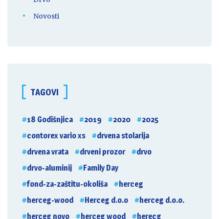
Novosti
TAGOVI
18 Godišnjica
2019
2020
2025
contorex vario xs
drvena stolarija
drvena vrata
drveni prozor
drvo
drvo-aluminij
Family Day
fond-za-zaštitu-okoliša
herceg
herceg-wood
Herceg d.o.o
herceg d.o.o.
herceg novo
herceg wood
herecg