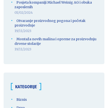
Posjeta kompaniji Michael Weinig AG i obuka
zaposlenih
01/02/2024
Otvaranje proizvodnog pogona i početak
proizvodnje
19/11/2023
Montaža novih mašina i opreme za proizvodnju
drvene stolarije
19/11/2023
KATEGORIJE
Biznis
Drvo