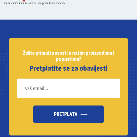
Želite primati novosti o našim proizvodima i
popustima?
Pretplatite se za obavijesti
PRETPLATA