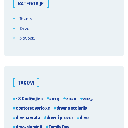
KATEGORIJE
Biznis
Drvo
Novosti
TAGOVI
18 Godišnjica
2019
2020
2025
contorex vario xs
drvena stolarija
drvena vrata
drveni prozor
drvo
drvo-aluminij
Family Day