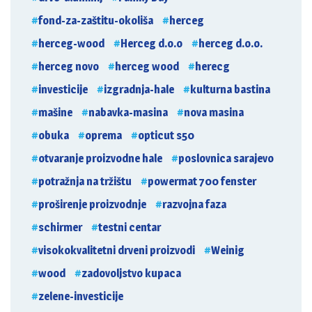
fond-za-zaštitu-okoliša
herceg
herceg-wood
Herceg d.o.o
herceg d.o.o.
herceg novo
herceg wood
herecg
investicije
izgradnja-hale
kulturna bastina
mašine
nabavka-masina
nova masina
obuka
oprema
opticut s50
otvaranje proizvodne hale
poslovnica sarajevo
potražnja na tržištu
powermat 700 fenster
proširenje proizvodnje
razvojna faza
schirmer
testni centar
visokokvalitetni drveni proizvodi
Weinig
wood
zadovoljstvo kupaca
zelene-investicije